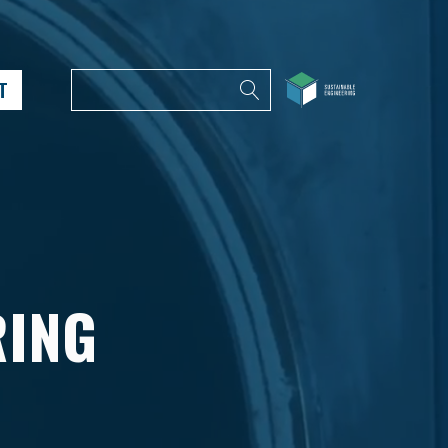
T
RING