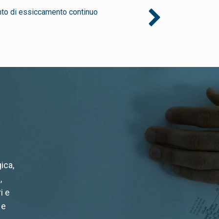
nto di essiccamento continuo
Impianto Hypox® 
ica,
,
i e
 e